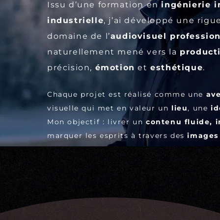
Issu d’une formation en
ingénierie 
industrielle
, j’ai développé une rigu
domaine de l’
audiovisuel professio
naturellement mené vers la
product
précision,
émotion
et
esthétique
.
Chaque projet est réalisé comme une
av
visuelle qui met en valeur un
lieu
, une
id
Mon objectif : livrer un
contenu fluide, 
marquer les esprits à travers des
images 