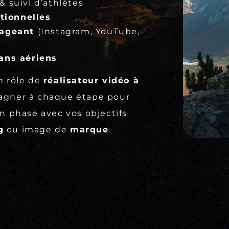
& suivi d’athlètes
tionnelles
gageant
(Instagram, YouTube,
ans aériens
n rôle de
réalisateur vidéo à
agner à chaque étape pour
n phase avec vos objectifs
g
ou image de
marque
.