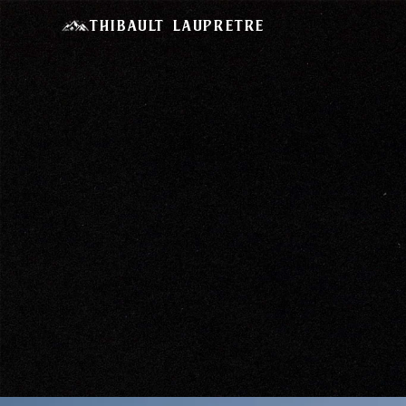
Thibault Laupretre
Basé a
T
Réal