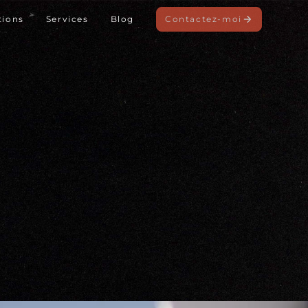
tions
Services
Blog
Contactez-moi
éative.
e,
asé à