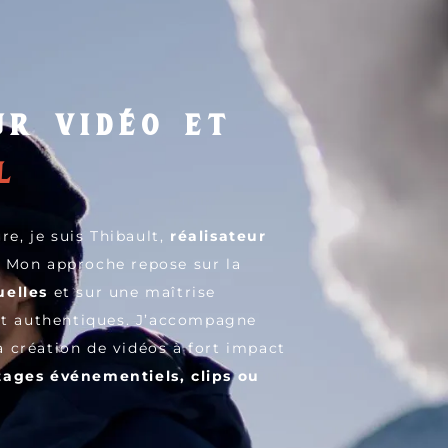
ur vidéo et
l
re, je suis Thibault,
réalisateur
. Mon approche repose sur la
uelles
et sur une maîtrise
 et authentiques. J’accompagne
 création de vidéos à fort impact
tages événementiels, clips ou