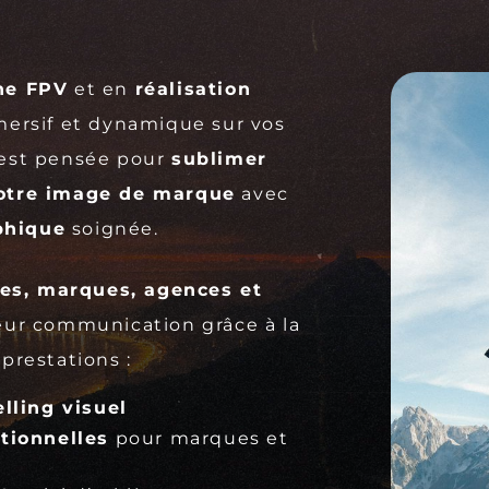
ne FPV
et en
réalisation
mersif et dynamique sur vos
est pensée pour
sublimer
votre image de marque
avec
phique
soignée.
ses, marques, agences et
eur communication grâce à la
prestations :
lling visuel
tionnelles
pour marques et