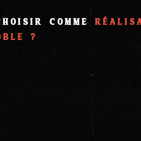
choisir comme
réalis
oble ?