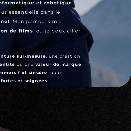
informatique et robotique
eur essentielle dans le
nnel
. Mon parcours m’a
ion de films
, où je peux allier
enture sur-mesure
, une création
entité
ou une
valeur de marque
.
immersif et sincère
, pour
fortes et soignées
.