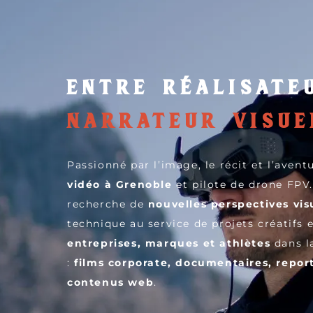
Entre réalisate
narrateur visue
Passionné par l’image, le récit et l’aventu
vidéo à Grenoble
et pilote de drone FPV
recherche de
nouvelles perspectives vis
technique au service de projets créatifs
entreprises, marques et athlètes
dans la
:
films corporate, documentaires, repor
contenus web
.