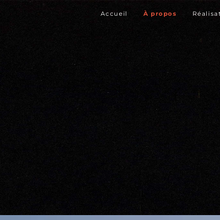
Accueil
À propos
Réalisa
u cœur des Alpes, passionné d’image, de narration et de liberté cr
hibault Laupretr
isateur vidéo b
Grenoble
Un peu plus sur moi