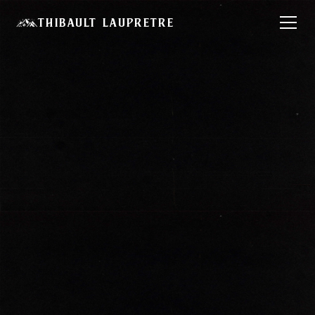
Thibault Laupretre
Basé au cœur des Alpes, et disponible pour vos projets où
que vous soyez
Vidéaste à
Grenoble,
Réalisateur &
Pilote de drone
FPV
Thibault LAUPRETRE
Réserver un appel