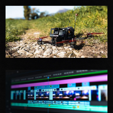
" Raconter une histoire, c’est
capturer l’instant et lui donner
une âme. "
Production
vidéo