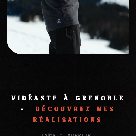
Thibault
VidÉaste
à
grenoble
-
DÉCOUVREZ MES
RÉALISATIONS
Thibault LAUPRETRE